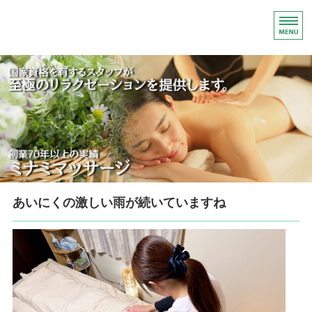
マッサージ・リラ
ホーム
メニュー／料金
ご利用案内
店舗概要／アクセス
あいにくの激しい雨が続いていますね
脱毛サロン柳ヶ瀬