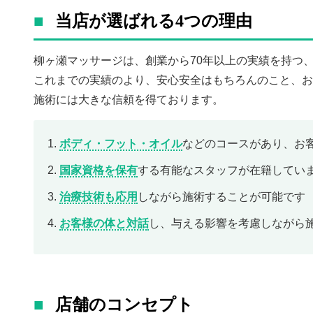
当店が選ばれる4つの理由
柳ヶ瀬マッサージは、創業から70年以上の実績を持つ
これまでの実績のより、安心安全はもちろんのこと、お
施術には大きな信頼を得ております。
1.
ボディ・フット・オイル
などのコースがあり、お
2.
国家資格を保有
する有能なスタッフが在籍してい
3.
治療技術も応用
しながら施術することが可能です
4.
お客様の体と対話
し、与える影響を考慮しながら
店舗のコンセプト