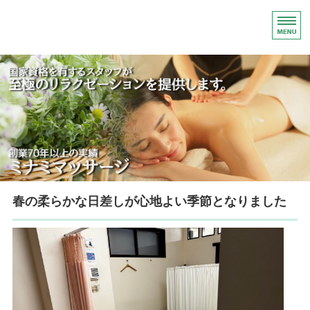
マッサージ・リラ
ホーム
メニュー／料金
ご利用案内
店舗概要／アクセス
春の柔らかな日差しが心地よい季節となりました
脱毛サロン柳ヶ瀬