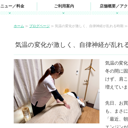
メニュー／料金
ご利用案内
店舗概要／アク
ホーム
≫
ブログページ
≫ 気温の変化が激しく、自律神経が乱れる時期 ≫
気温の変化が激しく、自律神経が乱れ
気温の変化
冬の間に固
けず、肩こ
増えていま
先日、お買
も、まさに
「最近、朝
エンジンが