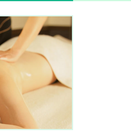
ンなら創業昭和20年の老舗、岐阜駅近くの柳ヶ瀬マッサージへ